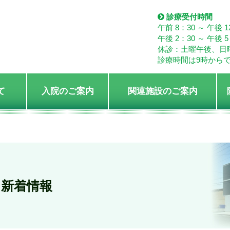
診療受付時間
午前 8：30 ～ 午後 1
午後 2：30 ～ 午後 5
休診：土曜午後、日
診療時間は9時から
て
入院のご案内
関連施設のご案内
新着情報